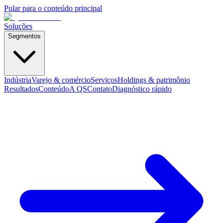
Pular para o conteúdo principal
Soluções
Segmentos
Indústria
Varejo & comércio
Serviços
Holdings & patrimônio
Resultados
Conteúdo
A QS
Contato
Diagnóstico rápido