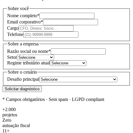
Sobre você
Nome completo
*
Email corporativo
*
Cargo
Telefone
Sobre a empresa
Razão social ou nome
*
Setor
Regime tributário atual
Sobre o cenário
Desafio principal
Solicitar diagnóstico
* Campos obrigatórios · Sem spam · LGPD compliant
+2.000
projetos
Zero
autuação fiscal
11+