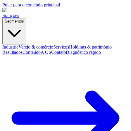
Pular para o conteúdo principal
Soluções
Segmentos
Indústria
Varejo & comércio
Serviços
Holdings & patrimônio
Resultados
Conteúdo
A QS
Contato
Diagnóstico rápido