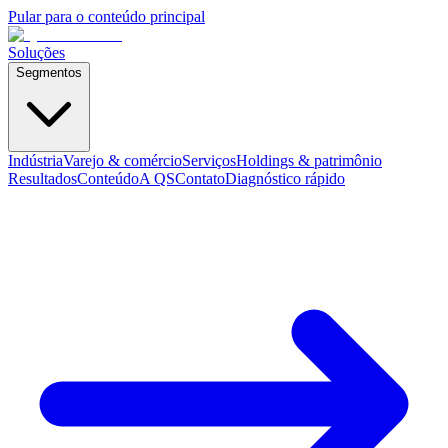
Pular para o conteúdo principal
Soluções
Segmentos
Indústria
Varejo & comércio
Serviços
Holdings & patrimônio
Resultados
Conteúdo
A QS
Contato
Diagnóstico rápido