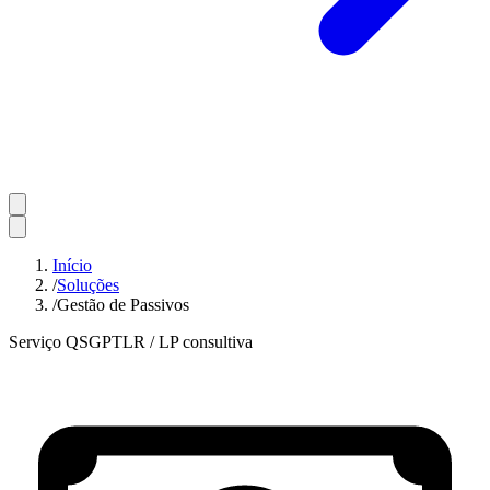
Início
/
Soluções
/
Gestão de Passivos
Serviço QS
GPT
LR / LP consultiva