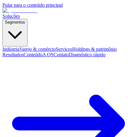
Pular para o conteúdo principal
Soluções
Segmentos
Indústria
Varejo & comércio
Serviços
Holdings & patrimônio
Resultados
Conteúdo
A QS
Contato
Diagnóstico rápido