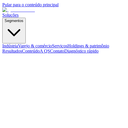
Pular para o conteúdo principal
Soluções
Segmentos
Indústria
Varejo & comércio
Serviços
Holdings & patrimônio
Resultados
Conteúdo
A QS
Contato
Diagnóstico rápido