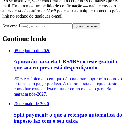
Ao se inscrever, você concorda em receber nossas análises por e-
mail. Enviaremos um pedido de confirmação — nada é enviado
antes de você confirmar. Você pode sair a qualquer momento pelo
link no rodapé de qualquer e-mail.
Seu email
Quero receber
Continue lendo
08 de junho de 2026
Apuração paralela CBS/IBS: o teste gratuito
que sua empresa está desperdiçando
2026 é o único ano em que dá para errar a apuração do novo
sistema sem pagar por isso. A maioria trata a alíquota-teste
como burocracia; deveria tratar como o ensaio geral da
margem pós-2027.
26 de maio de 2026
Split payment: o que a retenção automática do
imposto faz com o seu caixa