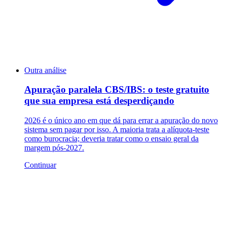
Outra análise
Apuração paralela CBS/IBS: o teste gratuito
que sua empresa está desperdiçando
2026 é o único ano em que dá para errar a apuração do novo
sistema sem pagar por isso. A maioria trata a alíquota-teste
como burocracia; deveria tratar como o ensaio geral da
margem pós-2027.
Continuar