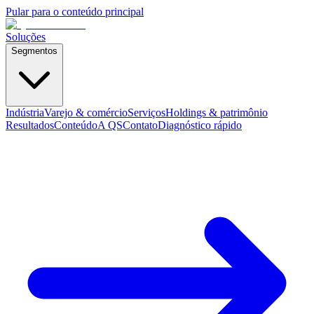
Pular para o conteúdo principal
Soluções
Segmentos
Indústria
Varejo & comércio
Serviços
Holdings & patrimônio
Resultados
Conteúdo
A QS
Contato
Diagnóstico rápido