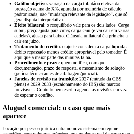
Gatilho objetivo
: variação da carga tributária efetiva da
prestação acima de X%, apurada por memória de cálculo
padronizada, não "mudança relevante da legislação", que só
gera disputa interpretativa.
Efeito bilateral
: o reequilíbrio vale para os dois lados. Carga
subiu, preço ajusta para cima; carga caiu (e vai cair em várias
cadeias), ajusta para baixo. Cláusula unilateral é a primeira a
cair em juízo.
Tratamento do crédito
: o ajuste considera a carga
líquida
:
débito repassado menos crédito apropriável pelo tomador. É
aqui que a maior parte das minutas falha.
Procedimento e prazo
: quem notifica, com que
documentação, prazo de resposta, e mecanismo de solução
(perícia técnica antes de arbitragem/judicial).
Janelas de revisão na transição
: 2027 (entrada da CBS
plena) e 2029-2033 (escalonamento do IBS) são marcos
previsíveis. Contrato bem escrito agenda as revisões em vez
de esperar o conflito.
Aluguel comercial: o caso que mais
aparece
Locação por pessoa jurídica entra no novo sistema em regime
específico, com redutores próprios: uma mudança real de carga para