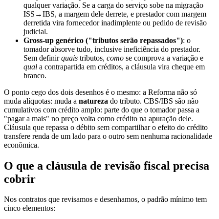
qualquer variação. Se a carga do serviço sobe na migração
ISS→IBS, a margem dele derrete, e prestador com margem
derretida vira fornecedor inadimplente ou pedido de revisão
judicial.
Gross-up genérico ("tributos serão repassados")
: o
tomador absorve tudo, inclusive ineficiência do prestador.
Sem definir
quais
tributos,
como
se comprova a variação e
qual
a contrapartida em créditos, a cláusula vira cheque em
branco.
O ponto cego dos dois desenhos é o mesmo: a Reforma não só
muda alíquotas: muda a
natureza
do tributo. CBS/IBS são não
cumulativos com crédito amplo: parte do que o tomador passa a
"pagar a mais" no preço volta como crédito na apuração dele.
Cláusula que repassa o débito sem compartilhar o efeito do crédito
transfere renda de um lado para o outro sem nenhuma racionalidade
econômica.
O que a cláusula de revisão fiscal precisa
cobrir
Nos contratos que revisamos e desenhamos, o padrão mínimo tem
cinco elementos: