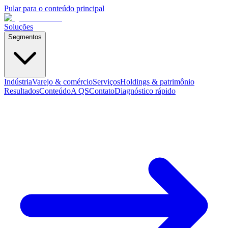
Pular para o conteúdo principal
Soluções
Segmentos
Indústria
Varejo & comércio
Serviços
Holdings & patrimônio
Resultados
Conteúdo
A QS
Contato
Diagnóstico rápido