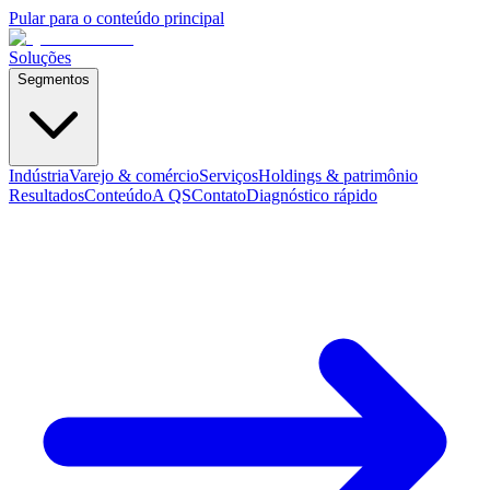
Pular para o conteúdo principal
Soluções
Segmentos
Indústria
Varejo & comércio
Serviços
Holdings & patrimônio
Resultados
Conteúdo
A QS
Contato
Diagnóstico rápido